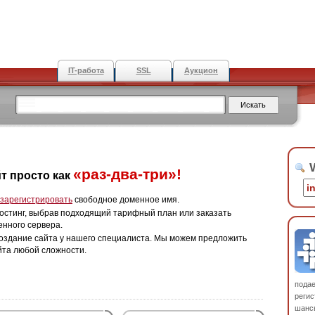
IT-работа
SSL
Аукцион
W
«раз-два-три»!
т просто как
зарегистрировать
свободное доменное имя.
остинг, выбрав подходящий тарифный план или заказать
енного сервера.
оздание сайта у нашего специалиста. Мы можем предложить
йта любой сложности.
пода
регис
шанс