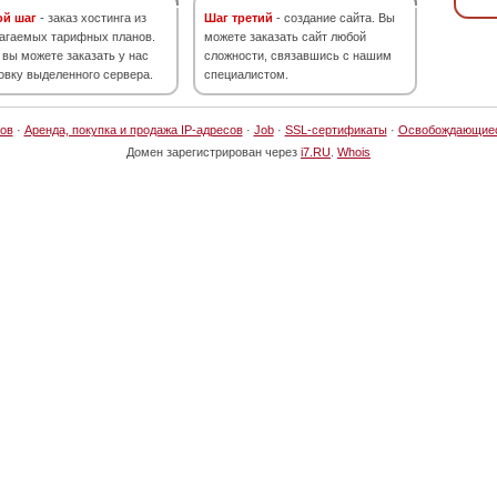
ой шаг
- заказ хостинга из
Шаг третий
- создание сайта. Вы
агаемых тарифных планов.
можете заказать сайт любой
 вы можете заказать у нас
сложности, связавшись с нашим
овку выделенного сервера.
специалистом.
ов
·
Аренда, покупка и продажа IP-адресов
·
Job
·
SSL-сертификаты
·
Освобождающие
Домен зарегистрирован через
i7.RU
.
Whois