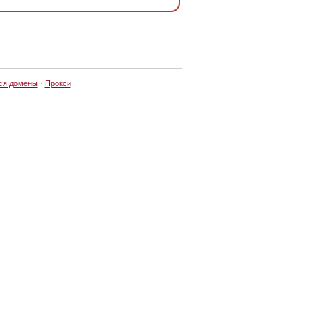
ся домены
·
Прокси